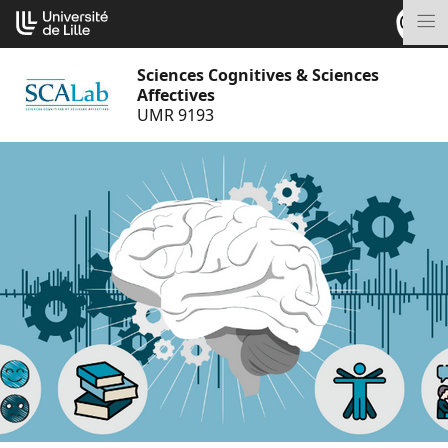
Aller
Cookies management panel
au
M
contenu
Sciences Cognitives & Sciences
Affectives
UMR 9193