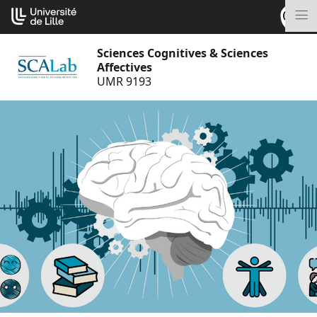
Aller
Cookies management panel
au
M
contenu
Sciences Cognitives & Sciences
Affectives
UMR 9193