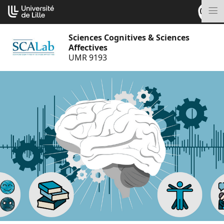
Aller
Cookies management panel
au
M
contenu
Sciences Cognitives & Sciences
Affectives
UMR 9193