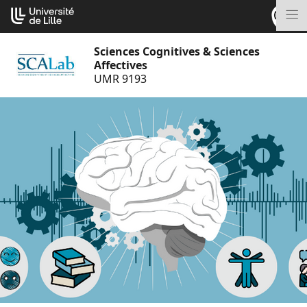
Aller
Cookies management panel
au
M
contenu
Sciences Cognitives & Sciences
Affectives
UMR 9193