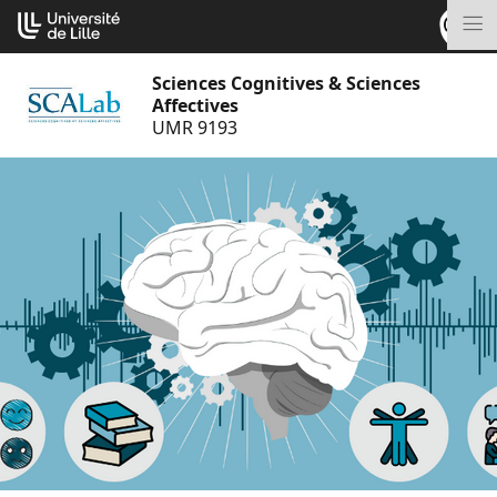
Aller
Cookies management panel
au
M
contenu
Sciences Cognitives & Sciences
Affectives
UMR 9193