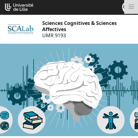
Aller
Cookies management panel
au
M
contenu
Sciences Cognitives & Sciences
Affectives
UMR 9193