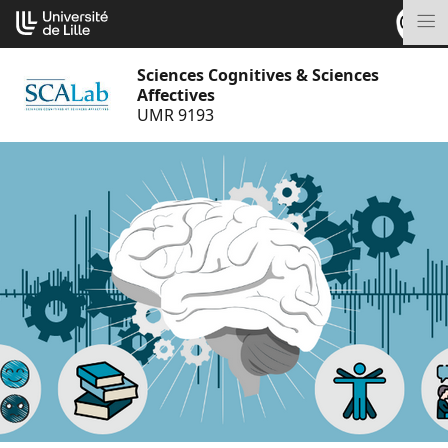
Aller
Cookies management panel
au
M
contenu
Sciences Cognitives & Sciences
Affectives
UMR 9193